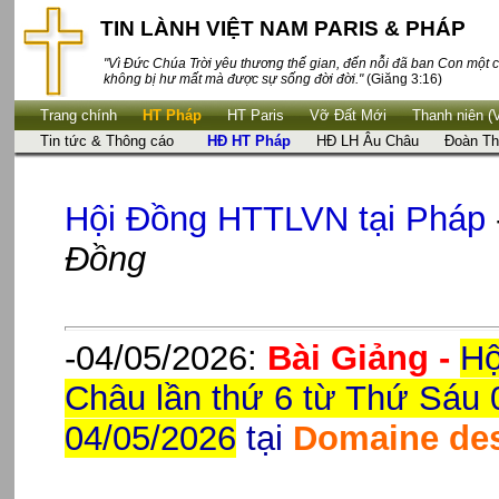
TIN LÀNH VIỆT NAM PARIS & PHÁP
"Vì Đức Chúa Trời yêu thương thế gian, đến nỗi đã ban Con một c
không bị hư mất mà được sự sống đời đời."
(Giăng 3:16)
Trang chính
HT Pháp
HT Paris
Vỡ Đất Mới
Thanh niên (
Tin tức & Thông cáo
HĐ HT Pháp
HĐ LH Âu Châu
Đoàn Th
Hội Đồng HTTLVN tại Pháp
Đồng
-04/05/2026:
Bài Giảng -
Hộ
Châu lần thứ 6 từ Thứ Sáu 
04/05/2026
tại
Domaine des