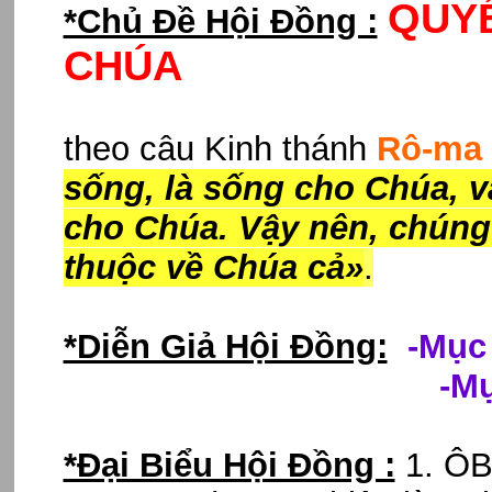
QUYẾ
*Chủ Đề Hội Đồng :
CHÚA
theo câu Kinh thánh
Rô-ma 
sống, là sống cho Chúa, và
cho Chúa. Vậy nên, chúng
thuộc về Chúa cả»
.
*Diễn Giả Hội Đồng:
-Mục 
-Mục sư Huỳnh
*Đại Biểu Hội Đồng :
1. ÔB