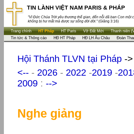
TIN LÀNH VIỆT NAM PARIS & PHÁP
"Vì Đức Chúa Trời yêu thương thế gian, đến nỗi đã ban Con một c
không bị hư mất mà được sự sống đời đời."
(Giăng 3:16)
Trang chính
HT Pháp
HT Paris
Vỡ Đất Mới
Thanh niên (
Tin tức & Thông cáo
HĐ HT Pháp
HĐ LH Âu Châu
Đoàn Tha
Hội Thánh TLVN tại Pháp
-
<--
-
2026
-
2022
-
2019
-
201
2009
:
-->
Nghe giảng