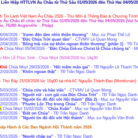
 Liên Hiệp HTTLVN Âu Châu từ Thứ Sáu 01/05/2026 đến Thứ Hai 04/05/20
nh Tin Lành Việt Nam Âu Châu 2026 - Thư Mời & Thông Báo & Chương Trìn
m Âu Châu tổ chức từ Thứ Sáu 01/05/2026 đến Thứ Hai 04/05/2026 (Val S
, 76280 Angerville - Pháp)
/04/2026 - "
Vươn đến tầm nhìn thiên thượng"
- Mục sư Phan Thế Lữ
/04/2026 - "
Đức Chúa Trời quan tâm"
- CTVMV Lê Quan Mong
/04/2026 - "
Bông trái của sự khôn ngoan thiên thượng" (phần 1)
- TĐ Tr
nh
Chúa Nhựt 05/04/2026 - "
Đức Chúa Giê-xu Christ là Chúa chúng ta"
- M
p Mời Lễ Phục Sinh - Chúa Nhựt 05/04/2026 lúc 14g30
 Khó
Chúa Nhựt 29/03/2026 - "
Hồi niệm mão gai"
- TĐ Nguyễn Lê Thanh Th
/03/2026 - "
Khôn ngoan thật"
- TĐ Trần Ngọc Danh
 Thứ Bảy 21/03/2026 lúc 15g00 tại nhà AC Nguyễn Thánh Đạo (Montévrain)
/03/2026 - "
Chúa cứu và hầu việc"
- CTVMV Lê Quan Mong
/03/2026 - "
Người nữ - con gái của Đức Chúa Trời"
- TĐ Trần Ngọc Danh
1/03/2026 -
"Người tín đồ đối với Hội thánh" (Bài 2)
- Mục sư Nguyễn Văn
/02/2026 - "
Phước Lộc Thọ trong Chúa"
- TĐ Trần Ngọc Danh
m
Chúa Nhựt 15/02/2026 - "
Chúa Xuân"
- Mục sư Nguyễn Văn Bình
/02/2026 - "
Biết ơn Chúa"
- TĐ Trần Ngọc Danh
1/02/2026 -
"Người tín đồ đối với Hội thánh"
- Mục sư Nguyễn Văn Bình
ấp Hành & Các Ban Ngành Hội Thánh năm 2026
/01/2026 - "
Người chấp sự"
- TĐ Trần Ngọc Danh