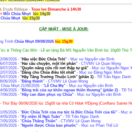
& Etude Biblique -
Tous les Dimanche à 14h30
t
Mỗi Chúa Nhựt
lúc 14g30
 Chúa Nhựt
lúc 15g30
CẬP NHẬT - MISE À JOUR:
g Trình
Chúa Nhựt 09/08/2026
lúc 15g30
 Tức & Thông Cáo Mới - Lễ an táng Bà MS Nguyễn Văn Bình lúc 10g00 Thứ T
/08/2026 - "
Hầu việc Đức Chúa Trời
"
- Mục sư Nguyễn văn Bình
/07/2026 - "
Hai câu chuyện, một lời phán
"
- CTVMV Lê Quan Mong
9/07/2026 -
"
Quyền năng cứu rỗi nơi thập tự giá
"
- Mục sư Nguyễn Ngọc 
2/07/2026 -
"
Dâng cho Chúa điều tốt nhất"
- Mục sư Đặng Ngọc Minh
5/07/2026 -
"
Hãy Tăng Trưởng Thuộc Linh" (phần 1)
- TĐ Trần Ngọc Danh
/06/2026 - "
Đấng thánh"
- CTVMV Lê Quan Mong
Chúa Nhựt 21/06/2026 - "
Lễ Cha Mẹ"
- Mục sư Nguyễn văn Bình
/06/2026 - "
Bông trái của sự khôn ngoan thiên thượng" (phần 2)
- TĐ Tr
/06/2026 - "
Hãy can đảm phục vụ Chúa"
- Mục sư Nguyễn văn Bình
 Thứ Bảy 06/06/2026 lúc 15g00 tại nhà Cô Hdok H'Djong (Conflans Sainte Ho
/05/2026 - "
Đức Chúa Trời của mẹ tức là Đức Chúa Trời của tôi"
- Mục s
/05/2026 - "
Kỷ niệm lễ Ngũ Tuần"
- TĐ Trần Ngọc Danh
/05/2026 - "
Chúa Thăng Thiên"
- CTVMV Lê Quan Mong
/05/2026 - "
Người được Chúa ban phước"
- Mục sư Phan Thế Lữ