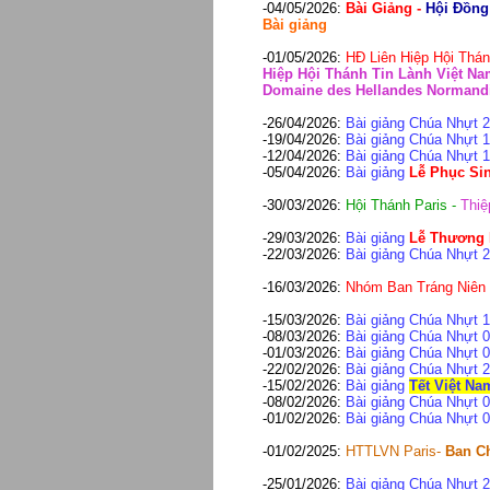
-04/05/2026:
Bài Giảng -
Hội Đồng
Bài giảng
-01/05/2026:
HĐ Liên Hiệp Hội Thá
Hiệp Hội Thánh Tin Lành Việt Na
Domaine des Hellandes Normandie
-26/04/2026:
Bài giảng
Chúa Nhựt 26
-19/04/2026:
Bài giảng
Chúa Nhựt 19
-12/04/2026:
Bài giảng
Chúa Nhựt 12
-05/04/2026:
Bài giảng
Lễ Phục Si
-30/03/2026:
Hội Thánh Paris -
Thiệ
-29/03/2026:
Bài giảng
Lễ Thương
-22/03/2026:
Bài giảng
Chúa Nhựt 22
-16/03/2026:
Nhóm Ban Tráng Niên -
-15/03/2026:
Bài giảng
Chúa Nhựt 15
-08/03/2026:
Bài giảng
Chúa Nhựt 08
-01/03/2026:
Bài giảng
Chúa Nhựt 0
-22/02/2026:
Bài giảng
Chúa Nhựt 22
-15/02/2026:
Bài giảng
Tết Việt Na
-08/02/2026:
Bài giảng
Chúa Nhựt 08
-01/02/2026:
Bài giảng
Chúa Nhựt 0
-01/02/2025:
HTTLVN Paris-
Ban Ch
-25/01/2026:
Bài giảng
Chúa Nhựt 25