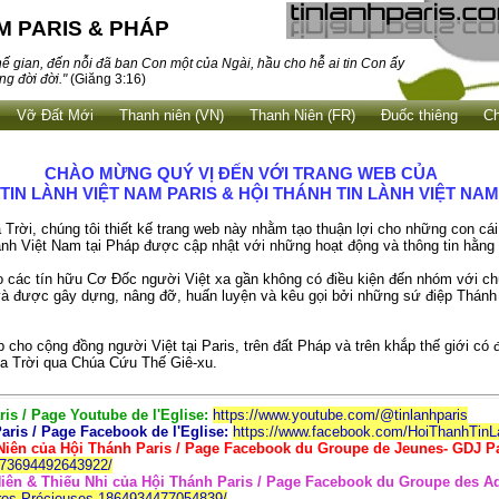
M PARIS & PHÁP
ế gian, đến nỗi đã ban Con một của Ngài, hầu cho hễ ai tin Con ấy
g đời đời."
(Giăng 3:16)
Vỡ Đất Mới
Thanh niên (VN)
Thanh Niên (FR)
Ðuốc thiêng
C
CHÀO MỪNG QUÝ VỊ ĐẾN VỚI TRANG WEB CỦA
TIN LÀNH VIỆT NAM PARIS &
HỘI THÁNH TIN LÀNH VIỆT NA
Trời, chúng tôi thiết kế trang web này nhằm tạo thuận lợi cho những con cá
ành Việt Nam tại Pháp được cập nhật với những hoạt động và thông tin hằng 
o các tín hữu Cơ Đốc người Việt xa gần không có điều kiện đến nhóm với ch
 và được gây dựng, nâng đỡ, huấn luyện và kêu gọi bởi những sứ điệp Thánh
cho cộng đồng người Việt tại Paris, trên đất Pháp và trên khắp thế giới có 
a Trời qua Chúa Cứu Thế Giê-xu.
is / Page Youtube de l'Eglise:
https://www.youtube.com/@tinlanhparis
ris / Page Facebook de l'Eglise:
https://www.facebook.com/HoiThanhTinL
iên của Hội Thánh Paris / Page Facebook du Groupe de Jeunes- GDJ Pa
373694492643922/
ên & Thiếu Nhi của Hội Thánh Paris / Page Facebook du Groupe des Ado
rres-Précieuses-1864934477054839/