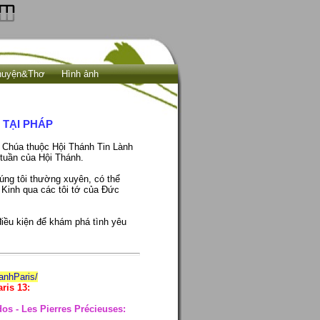
huyện&Thơ
Hình ảnh
M
TẠI PHÁP
i Chúa thuộc Hội Thánh Tin Lành
tuần của Hội Thánh.
úng tôi thường xuyên, có thể
 Kinh qua các tôi tớ của Đức
điều kiện để khám phá tình yêu
anhParis/
ris 13:
s - Les Pierres Précieuses: