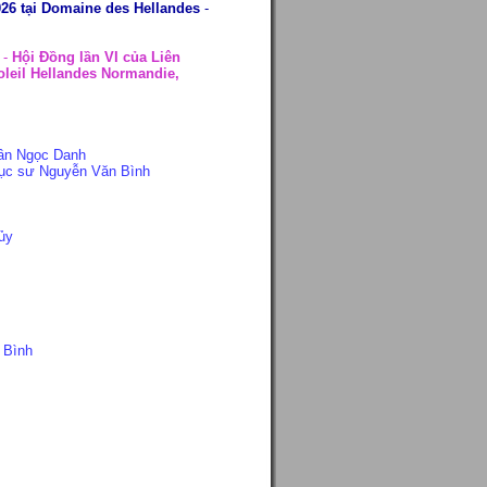
26 tại Domaine des Hellandes
-
h
-
Hội Đồng lần VI của Liên
oleil Hellandes Normandie,
ần Ngọc Danh
ục sư Nguyễn Văn Bình
ủy
 Bình