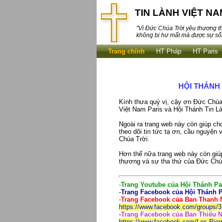
TIN LÀNH VIỆT NA
"Vì Đức Chúa Trời yêu thương th
không bị hư mất mà được sự sốn
Trang chính
HT Pháp
HT Paris
HỘI THÁNH 
Kính thưa quý vị, cậy ơn Đức Chúa 
Việt Nam Paris và Hội Thánh Tin L
Ngoài ra trang web này còn giúp ch
theo dõi tin tức tạ ơn, cầu nguyện
Chúa Trời.
Hơn thế nữa trang web này còn giúp 
thương và sự tha thứ của Đức Chú
-
Trang Youtube của Hội Thánh Par
-
Trang Facebook của Hội Thánh Pa
-
Trang Facebook của Ban Thanh N
https://www.facebook.com/groups/
-
Trang Facebook của Ban Thiếu Ni
https://www.facebook.com/Les-Pie