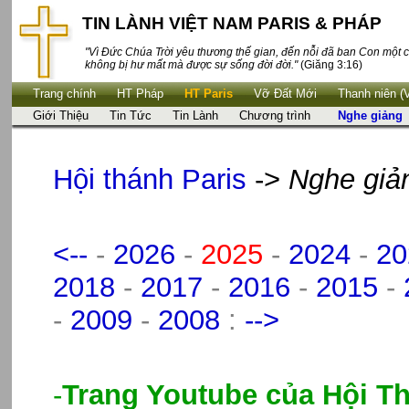
TIN LÀNH VIỆT NAM PARIS & PHÁP
"Vì Đức Chúa Trời yêu thương thế gian, đến nỗi đã ban Con một c
không bị hư mất mà được sự sống đời đời."
(Giăng 3:16)
Trang chính
HT Pháp
HT Paris
Vỡ Đất Mới
Thanh niên (
Giới Thiệu
Tin Tức
Tin Lành
Chương trình
Nghe giảng
Hội thánh Paris
->
Nghe giả
<--
-
2026
-
2025
-
2024
-
20
2018
-
2017
-
2016
-
2015
-
-
2009
-
2008
:
-->
-
Trang Youtube của Hội Th