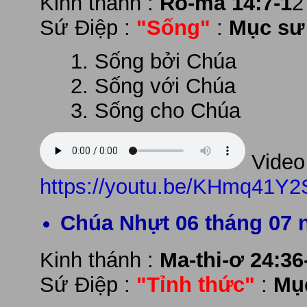
Kinh thánh :
Rô-ma 14:7-1
2
Sứ Điệp :
"Sống"
:
Mục sư
Sống bởi Chúa
Sống với Chúa
Sống cho Chúa
Video 
https://youtu.be/KHmq41Y
Chúa Nhựt 06 tháng 07 
Kinh thánh :
Ma-thi-ơ 24:36
Sứ Điệp :
"Tỉnh thức"
:
Mụ