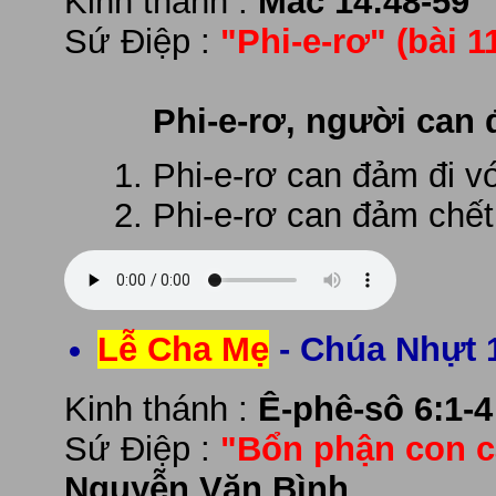
Kinh thánh :
Mác 14:48-59
Sứ Điệp :
"Phi-e-rơ" (bài 1
Phi-e-rơ, người can
Phi-e-rơ can đảm đi v
Phi-e-rơ can đảm chết
Lễ Cha Mẹ
- Chúa Nhựt 
Kinh thánh :
Ê-phê-sô 6:1-4
Sứ Điệp :
"Bổn phận con c
Nguyễn Văn Bình