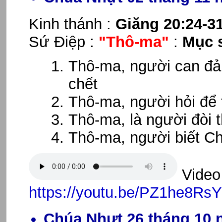
Kinh thánh :
Giăng 20:24-3
Sứ Điệp :
"Thô-ma"
:
Mục 
Thô-ma, người can đả
chết
Thô-ma, người hỏi để 
Thô-ma, là người đòi t
Thô-ma, người biết C
Video 
https://youtu.be/PZ1he8Rs
Chúa Nhựt 26 tháng 10 