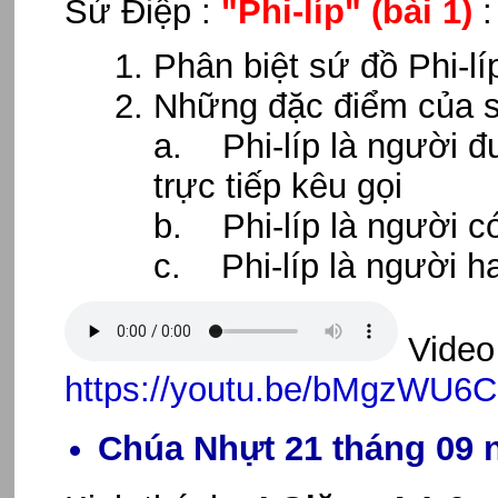
Sứ Điệp :
"Phi-líp"
(bài 1)
Phân biệt sứ đồ Phi-lí
Những đặc điểm của s
a. Phi-líp là người đ
trực tiếp kêu gọi
b. Phi-líp là người có
c. Phi-líp là người ha
Video 
https://youtu.be/bMgzWU6
Chúa Nhựt 21 tháng 09 