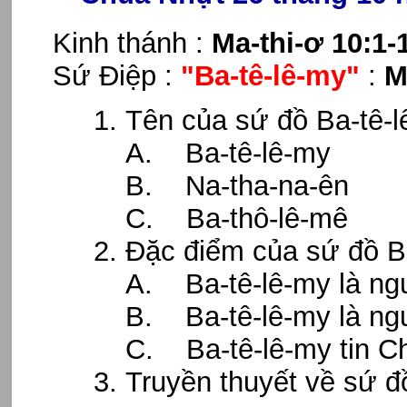
Kinh thánh :
Ma-thi-ơ 10:1-
Sứ Điệp :
"Ba-tê-lê-my"
:
M
Tên của sứ đồ Ba-tê-
A. Ba-tê-lê-my
B. Na-tha-na-ên
C. Ba-thô-lê-mê
Đặc điểm của sứ đồ B
A. Ba-tê-lê-my là ng
B. Ba-tê-lê-my là ngư
C. Ba-tê-lê-my tin C
Truyền thuyết về sứ đ