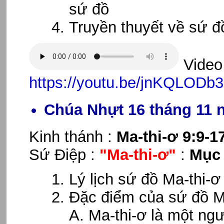
sứ đồ
Truyền thuyết về sứ đ
Video 
https://youtu.be/jnKQLODb
Chúa Nhựt 16 tháng 11 
Kinh thánh :
Ma-thi-ơ 9:9-1
Sứ Điệp :
"Ma-thi-ơ"
:
Mục 
Lý lịch sứ đồ Ma-thi-ơ
Đặc điểm của sứ đồ M
A. Ma-thi-ơ là một ngư